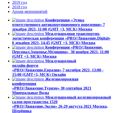
2019
год
2018
год
Архив
мероприятий
Конференция «Этика
ответственного антикоррупционного поведения»
7
декабря 2021, 11:00 (GMT +3, МСК)
Москва
Международная транспортно-
логистическая конференция «PRO//Движение.Digital»
6 декабря 2021, 14.45 (GMT +3, МСК)
Москва
Конференция «PRO//Движение.
Персонал.Здоровье.Медицина»
30 ноября 2021, 11:00
(GMT +3, МСК)
Москва
Международный
онлайн-форум
«PRO//Движение.Евразия»
7 октября 2021, 13:00 -
15:00 (GMT+3, МСК)
Онлайн
Железнодорожная
конференция
«PRO//Движение.Туризм»
30 сентября 2021
Минеральные Воды
Международный железнодорожный
салон пространства 1520
«PRO//Движение.Экспо»
26-29 августа 2021
Москва,
Щербинка