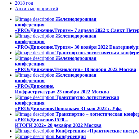
2018
год
Архив
мероприятий
Железнодорожная
конференция
«PRO//Движение.Туризм»
7 апреля 2022 г.
Санкт-Петер
Железнодорожная
конференция
«PRO//Движение.Туризм»
30 ноября 2022
Екатеринбур
Транспортно-логистическая конфер
Железнодорожная
конференция
«PRO//Движение.Технологии»
18 ноября 2022
Москва
Железнодорожная
конференция
«PRO//Движение.
Инфраструктура»
23 ноября 2022
Москва
Транспортно-логистическая
конференция
«PRO//Движение.Поволжье»
31 мая 2022 г.
Уфа
Транспортно – логистическая конфе
«PRO//Движение.1520 –
ИТОГИ 2022»
20 декабря 2022
Москва
Конференция «Практические инстру
Конференция