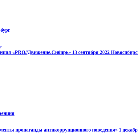
бург
г
енция «PRO//Движение.Сибирь»
13 cентября 2022
Новосибирс
ренция
менты пропаганды антикоррупционного поведения»
1 декаб