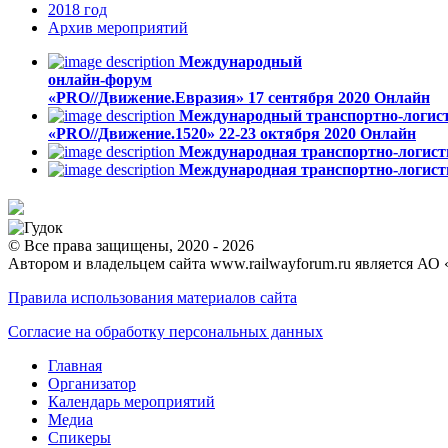
2018
год
Архив
мероприятий
Международный
онлайн-форум
«PRO//Движение.Евразия»
17 сентября 2020
Онлайн
Международный транспортно-логис
«PRO//Движение.1520»
22-23 октября 2020
Онлайн
Международная транспортно-логист
Международная транспортно-логисти
© Все права защищены, 2020 - 2026
Автором и владельцем сайта www.railwayforum.ru является АО 
Правила использования материалов сайта
Согласие на обработку персональных данных
Главная
Организатор
Календарь мероприятий
Медиа
Спикеры