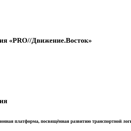
ция
«
PRO
//
Движение.Восток
»
ия
ионная платформа, посвящённая развитию транспортной лог