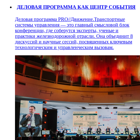
ДЕЛОВАЯ ПРОГРАММА КАК ЦЕНТР СОБЫТИЯ
Деловая программа PRO//Движение.Транспортные
системы управления — это главный смысловой блок
конференции, где соберутся эксперты, ученые и
практики железнодорожной отрасли. Она объединит 8
дискуссий и научные сессий, посвященных ключевым
технологическим и управленческим вызовам.