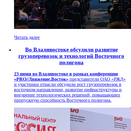
Читать далее
Во Владивостоке обсудили развитие
грузоперевозок и технологий Восточного
полигона
23 июня во Владивостоке в рамках конференции
«PRO//Движение.Восток»
представители ОАО «РЖД»
и участники отрасли обсудили рост грузоперевозок в
восточном направлении, развитие инфраструктуры и
внедрение технологических решений, повышающих
пропускную способность Восточного полигона.