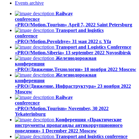
Events
archive
Railway
conferecnce
«PRO//Motion.Tourism»
April 7, 2022
Saint Petersburg
Transport and logistics
conference
«PRO//Motion.Povolzhye»
31 мая 2022 г.
Yfa
Transport and Logistics Conference
«PRO//Motion.Siberia»
13 september 2022
Novosibirsk
Железнодорожная
конференция
«PRO//Движение.Технологии»
18 ноября 2022
Moscow
Железнодорожная
конференция
«PRO//Движение. Инфраструктура»
23 ноября 2022
Moscow
Railway
conferecnce
«PRO//Motion.Tourism»
November, 30 2022
Yekaterinburg
Конференция «Практические
инструменты пропаганды антикоррупционного
поведения»
1 December 2022
Moscow
Transport and logistics conference