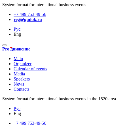
System format for international business events
+7 499 753-49-56
reg@gudok.ru
Рус
Eng
Pro движение
Main
Organizer
Calendar of events
Media
Speakers
News
Contacts
System format for international business events in the 1520 area
Рус
Eng
+7 499 753-49-56