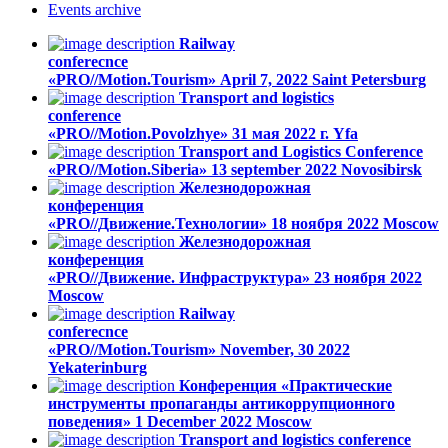
Events
archive
Railway
conferecnce
«PRO//Motion.Tourism»
April 7, 2022
Saint Petersburg
Transport and logistics
conference
«PRO//Motion.Povolzhye»
31 мая 2022 г.
Yfa
Transport and Logistics Conference
«PRO//Motion.Siberia»
13 september 2022
Novosibirsk
Железнодорожная
конференция
«PRO//Движение.Технологии»
18 ноября 2022
Moscow
Железнодорожная
конференция
«PRO//Движение. Инфраструктура»
23 ноября 2022
Moscow
Railway
conferecnce
«PRO//Motion.Tourism»
November, 30 2022
Yekaterinburg
Конференция «Практические
инструменты пропаганды антикоррупционного
поведения»
1 December 2022
Moscow
Transport and logistics conference