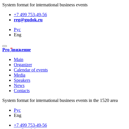
System format for international business events
+7 499 753-49-56
reg@gudok.ru
Рус
Eng
Pro движение
Main
Organizer
Calendar of events
Media
Speakers
News
Contacts
System format for international business events in the 1520 area
Рус
Eng
+7 499 753-49-56