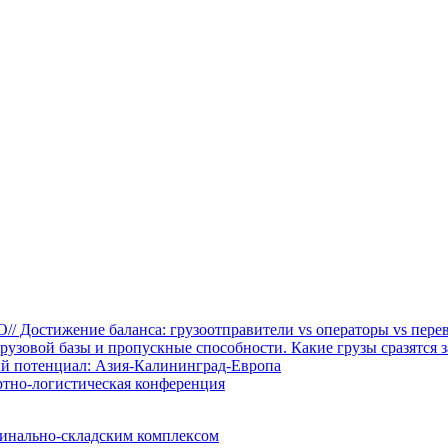
O// Достижение баланса: грузоотправители vs операторы vs пер
рузовой базы и пропускные способности. Какие грузы сразятся з
ый потенциал: Азия-Калининград-Европа
тно-логистическая конференция
инально-складским комплексом