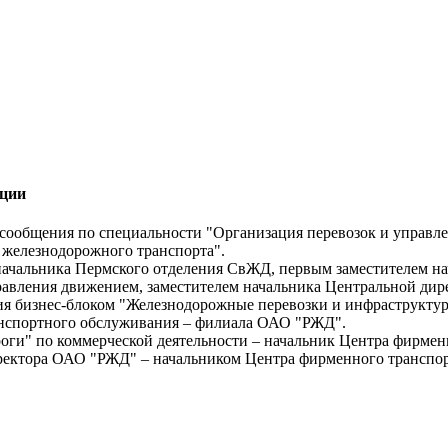
ации
ообщения по специальности "Организация перевозок и управлени
 железнодорожного транспорта".
 начальника Пермского отделения СвЖД, первым заместителем 
равления движением, заместителем начальника Центральной ди
ия бизнес-блоком "Железнодорожные перевозки и инфраструктур
анспортного обслуживания – филиала ОАО "РЖД".
роги" по коммерческой деятельности – начальник Центра фирме
 директора ОАО "РЖД" – начальником Центра фирменного трансп