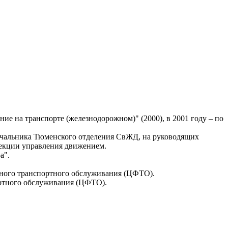
е на транспорте (железнодорожном)" (2000), в 2001 году – по
начальника Тюменского отделения СвЖД, на руководящих
рекции управления движением.
а".
нного транспортного обслуживания (ЦФТО).
ортного обслуживания (ЦФТО).