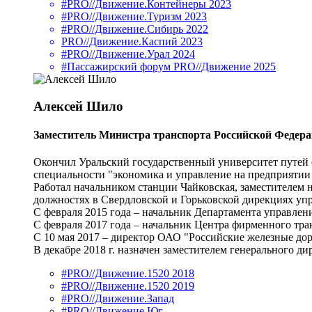
#PRO//Движение.Контейнеры 2023
#PRO//Движение.Туризм 2023
#PRO//Движение.Сибирь 2022
PRO//Движение.Каспий 2023
#PRO//Движение.Урал 2024
#Пассажирский форум PRO//Движение 2025
Алексей Шило
Заместитель Министра транспорта Российской Федер
Окончил Уральский государственный университет путей с
специальности "экономика и управление на предприятии
Работал начальником станции Чайковская, заместителем
должностях в Свердловской и Горьковской дирекциях уп
С февраля 2015 года – начальник Департамента управлен
С февраля 2017 года – начальник Центра фирменного тр
С 10 мая 2017 – директор ОАО "Российские железные до
В декабре 2018 г. назначен заместителем генерального
#PRO//Движение.1520 2018
#PRO//Движение.1520 2019
#PRO//Движение.Запад
#PRO//Движение.Юг