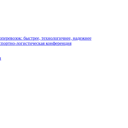
перевозок: быстрее, технологичнее, надежнее
портно-логистическая конференция
и