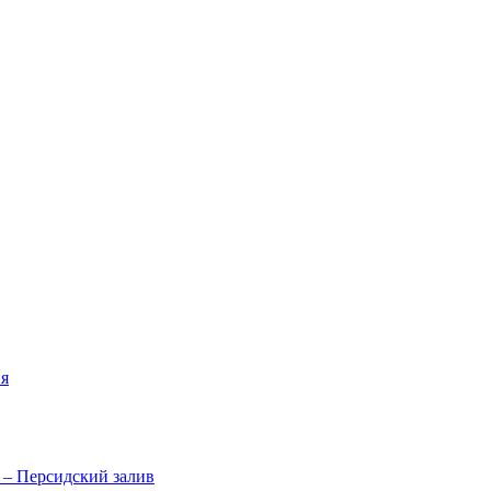
я
 – Персидский залив