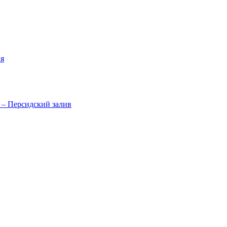
я
 – Персидский залив