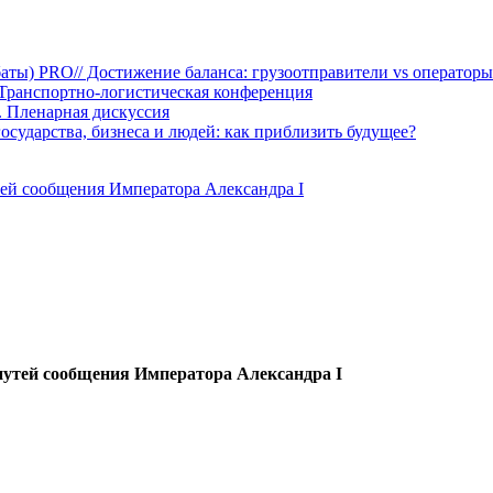
аты) PRO// Достижение баланса: грузоотправители vs оператор
Транспортно-логистическая конференция
 Пленарная дискуссия
сударства, бизнеса и людей: как приблизить будущее?
тей сообщения Императора Александра I
путей сообщения Императора Александра I