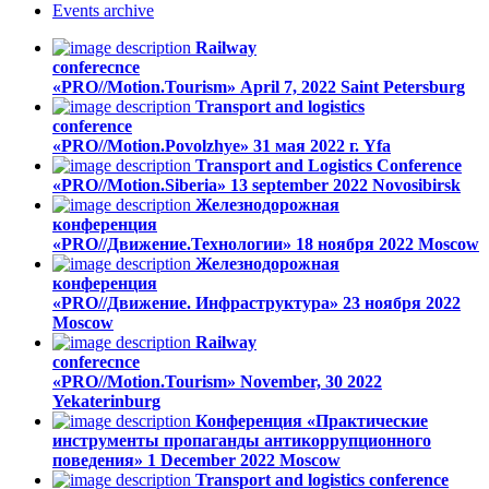
Events
archive
Railway
conferecnce
«PRO//Motion.Tourism»
April 7, 2022
Saint Petersburg
Transport and logistics
conference
«PRO//Motion.Povolzhye»
31 мая 2022 г.
Yfa
Transport and Logistics Conference
«PRO//Motion.Siberia»
13 september 2022
Novosibirsk
Железнодорожная
конференция
«PRO//Движение.Технологии»
18 ноября 2022
Moscow
Железнодорожная
конференция
«PRO//Движение. Инфраструктура»
23 ноября 2022
Moscow
Railway
conferecnce
«PRO//Motion.Tourism»
November, 30 2022
Yekaterinburg
Конференция «Практические
инструменты пропаганды антикоррупционного
поведения»
1 December 2022
Moscow
Transport and logistics conference