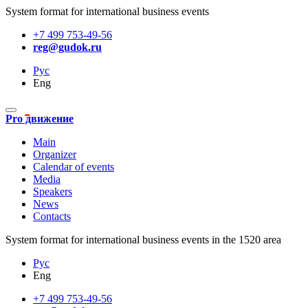
System format for international business events
+7 499 753-49-56
reg@gudok.ru
Рус
Eng
Pro движение
Main
Organizer
Calendar of events
Media
Speakers
News
Contacts
System format for international business events in the 1520 area
Рус
Eng
+7 499 753-49-56