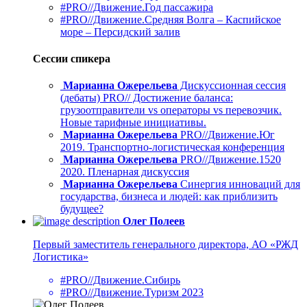
#PRO//Движение.Год пассажира
#PRO//Движение.Средняя Волга – Каспийское
море – Персидский залив
Сессии спикера
Марианна Ожерельева
Дискуссионная сессия
(дебаты) PRO// Достижение баланса:
грузоотправители vs операторы vs перевозчик.
Новые тарифные инициативы.
Марианна Ожерельева
PRO//Движение.Юг
2019. Транспортно-логистическая конференция
Марианна Ожерельева
PRO//Движение.1520
2020. Пленарная дискуссия
Марианна Ожерельева
Синергия инноваций для
государства, бизнеса и людей: как приблизить
будущее?
Олег Полеев
Первый заместитель генерального директора, АО «РЖД
Логистика»
#PRO//Движение.Сибирь
#PRO//Движение.Туризм 2023