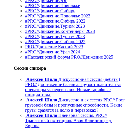
#PRO//Движение.Юг
#PRO//Движение.Поволжье
#PRO//Движение.Сибирь
#PRO//Движение.Поволжье 2022
#PRO//Движение.Сибирь 2022
#PRO//Движение.Туризм 2023
#PRO//Движение.Контейнеры 2023
#PRO//Движение.Туризм 2023
#PRO//Движение.Сибирь 2022
PRO//Движение.Каспий 2023
#PRO//Движение.Урал 2024
#Пассажирский форум PRO//Движение 2025
Сессии спикера
Алексей Шило
Дискуссионная сессия (дебаты)
PRO// Достижение баланса: грузоотправители vs
операторы vs перевозчик. Новые тарифные
инициативы.
Алексей Шило
Дискуссионная сессия PRO// Рост
грузовой базы и пропускные способности. Какие
грузы сразятся за долю в перевозках?
Алексей Шило
Пленарная сессия. PRO//
Транзитный потенциал: Азия-Калининград-
Европа