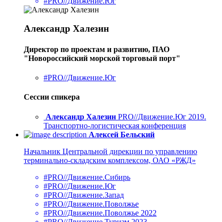
#PRO//Движение.Юг
Александр Халезин
Директор по проектам и развитию, ПАО
"Новороссийский морской торговый порт"
#PRO//Движение.Юг
Сессии спикера
Александр Халезин
PRO//Движение.Юг 2019.
Транспортно-логистическая конференция
Алексей Бельский
Начальник Центральной дирекции по управлению
терминально-складским комплексом, ОАО «РЖД»
#PRO//Движение.Сибирь
#PRO//Движение.Юг
#PRO//Движение.Запад
#PRO//Движение.Поволжье
#PRO//Движение.Поволжье 2022
#PRO//Движение.Туризм 2023