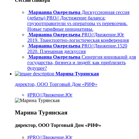
Сессии спикера
Марианна Ожерельева
Дискуссионная сессия
(дебаты) PRO// Достижение баланса:
грузоотправители vs операторы vs перевозчик.
Новые тарифные инициативы.
Марианна Ожерельева
PRO//Движение.Юг
2019. Транспортно-логистическая конференция
Марианна Ожерельева
PRO//Движение.1520
2020. Пленарная дискуссия
Марианна Ожерельева
Синергия инноваций для
государства, бизнеса и людей: как приблизить
будущее?
Марина Турянская
директор, ООО Торговый Дом «РИФ»
#PRO//Движение.Юг
Марина Турянская
директор, ООО Торговый Дом «РИФ»
#PRO//Движение.Юг