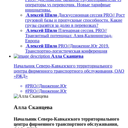
операторы vs перевозчик. Новые тарифные
инициативы.
Алексей Шило
Дискуссионная сессия PRO// Рост
грузовой базы и пропускные способности. Какие
грузы сразятся за долю в перевозках?
Алексей Шило
Пленарная сессия. PRO//
Транзитный потенциал: Азия-Калининград-
Европа
Алексей Шило
PRO//Движение.Юг 2019.
Транспортно-логистическая конференция
Алла Сканцева
Начальник Северо-Кавказского территориального
центра фирменного транспортного обслуживания, ОАО
«РЖД»
#PRO//Движение.Юг
#PRO//Движение.Юг
Алла Сканцева
Начальник Северо-Кавказского территориального
центра фирменного транспортного обслуживания,