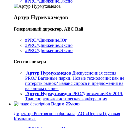
#PRO//Движение.Экспо
Артур Нурмухамедов
Генеральный директор, ABC Rail
#PRO//Движение.Юг
#PRO//Движение.Экспо
#PRO//Движение.Экспо
Сессии спикера
Артур Нурмухамедов
Дискуссионная сессия
PRO// Вагонные парки. Новые технологии: как не
потерять рынок? Баланс спроса и предложения на
вагонном рынке.
Артур Нурмухамедов
PRO//Движение.Юг 2019.
Транспортно-логистическая конференция
Вадим Жуков
Директор Ростовского филиала, АО «Первая Грузовая
Компания»