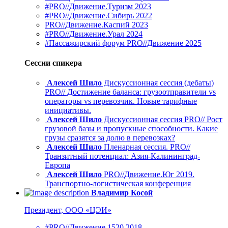
#PRO//Движение.Туризм 2023
#PRO//Движение.Сибирь 2022
PRO//Движение.Каспий 2023
#PRO//Движение.Урал 2024
#Пассажирский форум PRO//Движение 2025
Сессии спикера
Алексей Шило
Дискуссионная сессия (дебаты)
PRO// Достижение баланса: грузоотправители vs
операторы vs перевозчик. Новые тарифные
инициативы.
Алексей Шило
Дискуссионная сессия PRO// Рост
грузовой базы и пропускные способности. Какие
грузы сразятся за долю в перевозках?
Алексей Шило
Пленарная сессия. PRO//
Транзитный потенциал: Азия-Калининград-
Европа
Алексей Шило
PRO//Движение.Юг 2019.
Транспортно-логистическая конференция
Владимир Косой
Президент, ООО «ЦЭИ»
#PRO//Движение.1520 2018