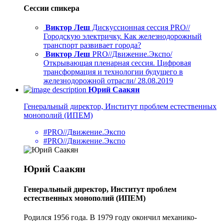
Сессии спикера
Виктор Леш
Дискуссионная сессия PRO//
Городскую электричку. Как железнодорожный
транспорт развивает города?
Виктор Леш
PRO//Движение.Экспо/
Открывающая пленарная сессия. Цифровая
трансформация и технологии будущего в
железнодорожной отрасли/ 28.08.2019
Юрий Саакян
Генеральный директор, Институт проблем естественных
монополий (ИПЕМ)
#PRO//Движение.Экспо
#PRO//Движение.Экспо
Юрий Саакян
Генеральный директор, Институт проблем
естественных монополий (ИПЕМ)
Родился 1956 года. В 1979 году окончил механико-