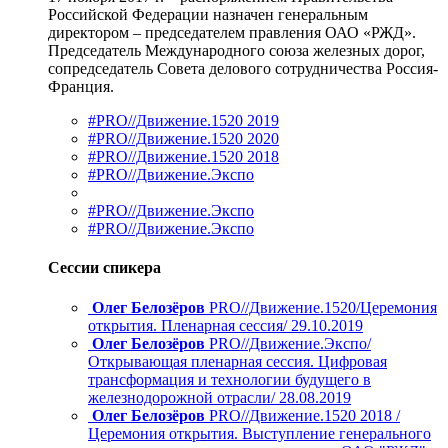
Российской Федерации назначен генеральным
директором – председателем правления ОАО «РЖД».
Председатель Международного союза железных дорог,
сопредседатель Совета делового сотрудничества Россия-
Франция.
#PRO//Движение.1520 2019
#PRO//Движение.1520 2020
#PRO//Движение.1520 2018
#PRO//Движение.Экспо
#PRO//Движение.Экспо
#PRO//Движение.Экспо
Сессии спикера
Олег Белозёров
PRO//Движение.1520/Церемония
открытия. Пленарная сессия/ 29.10.2019
Олег Белозёров
PRO//Движение.Экспо/
Открывающая пленарная сессия. Цифровая
трансформация и технологии будущего в
железнодорожной отрасли/ 28.08.2019
Олег Белозёров
PRO//Движение.1520 2018 /
Церемония открытия. Выступление генерального