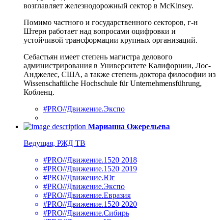
возглавляет железнодорожный сектор в McKinsey.
Помимо частного и государственного секторов, г-н
Штерн работает над вопросами оцифровки и
устойчивой трансформации крупных организаций.
Себастьян имеет степень магистра делового
администрирования в Университете Калифорнии, Лос-
Анджелес, США, а также степень доктора философии из
Wissenschaftliche Hochschule für Unternehmensführung,
Кобленц.
#PRO//Движение.Экспо
Марианна Ожерельева
Ведущая, РЖД ТВ
#PRO//Движение.1520 2018
#PRO//Движение.1520 2019
#PRO//Движение.Юг
#PRO//Движение.Экспо
#PRO//Движение.Евразия
#PRO//Движение.1520 2020
#PRO//Движение.Сибирь