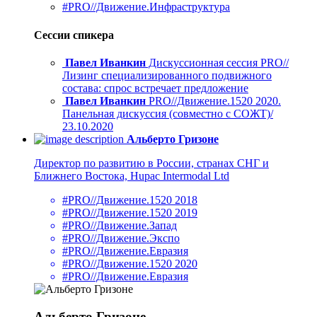
#PRO//Движение.Инфраструктура
Сессии спикера
Павел Иванкин
Дискуссионная сессия PRO//
Лизинг специализированного подвижного
состава: спрос встречает предложение
Павел Иванкин
PRO//Движение.1520 2020.
Панельная дискуссия (совместно с СОЖТ)/
23.10.2020
Альберто Гризоне
Директор по развитию в России, странах СНГ и
Ближнего Востока, Hupac Intermodal Ltd
#PRO//Движение.1520 2018
#PRO//Движение.1520 2019
#PRO//Движение.Запад
#PRO//Движение.Экспо
#PRO//Движение.Евразия
#PRO//Движение.1520 2020
#PRO//Движение.Евразия
Альберто Гризоне