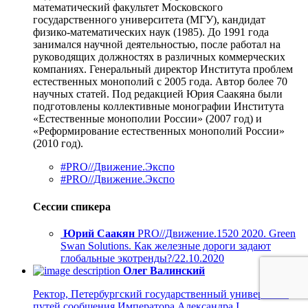
математический факультет Московского
государственного университета (МГУ), кандидат
физико-математических наук (1985). До 1991 года
занимался научной деятельностью, после работал на
руководящих должностях в различных коммерческих
компаниях. Генеральный директор Института проблем
естественных монополий с 2005 года. Автор более 70
научных статей. Под редакцией Юрия Саакяна были
подготовлены коллективные монографии Института
«Естественные монополии России» (2007 год) и
«Реформирование естественных монополий России»
(2010 год).
#PRO//Движение.Экспо
#PRO//Движение.Экспо
Сессии спикера
Юрий Саакян
PRO//Движение.1520 2020. Green
Swan Solutions. Как железные дороги задают
глобальные экотренды?/22.10.2020
Олег Валинский
Ректор, Петербургский государственный университет
путей сообщения Императора Александра I