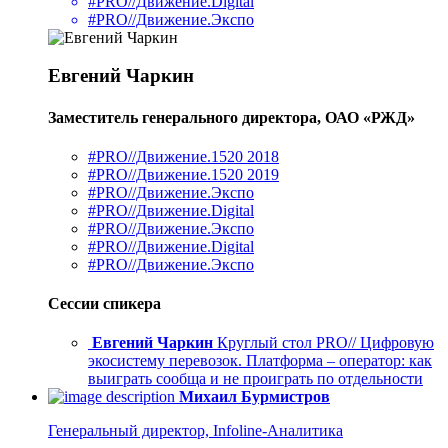
#PRO//Движение.Digital
#PRO//Движение.Экспо
Евгений Чаркин
Заместитель генерального директора, ОАО «РЖД»
#PRO//Движение.1520 2018
#PRO//Движение.1520 2019
#PRO//Движение.Экспо
#PRO//Движение.Digital
#PRO//Движение.Экспо
#PRO//Движение.Digital
#PRO//Движение.Экспо
Сессии спикера
Евгений Чаркин
Круглый стол PRO// Цифровую
экосистему перевозок. Платформа – оператор: как
выиграть сообща и не проиграть по отдельности
Михаил Бурмистров
Генеральный директор, Infoline-Аналитика