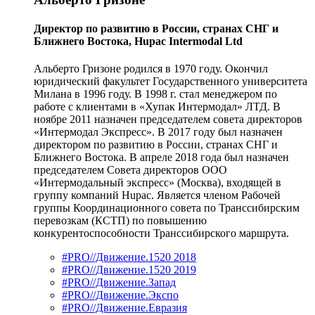
Директор по развитию в России, странах СНГ и
Ближнего Востока, Hupac Intermodal Ltd
Альберто Гризоне родился в 1970 году. Окончил
юридический факультет Государственного университета
Милана в 1996 году. В 1998 г. стал менеджером по
работе с клиентами в «Хупак Интермодал» ЛТД. В
ноябре 2011 назначен председателем совета директоров
«Интермодал Экспресс». В 2017 году был назначен
директором по развитию в России, странах СНГ и
Ближнего Востока. В апреле 2018 года был назначен
председателем Совета директоров ООО
«Интермодальный экспресс» (Москва), входящей в
группу компаний Hupac. Является членом Рабочей
группы Координационного совета по Транссибирским
перевозкам (КСТП) по повышению
конкурентоспособности Транссибирского маршрута.
#PRO//Движение.1520 2018
#PRO//Движение.1520 2019
#PRO//Движение.Запад
#PRO//Движение.Экспо
#PRO//Движение.Евразия