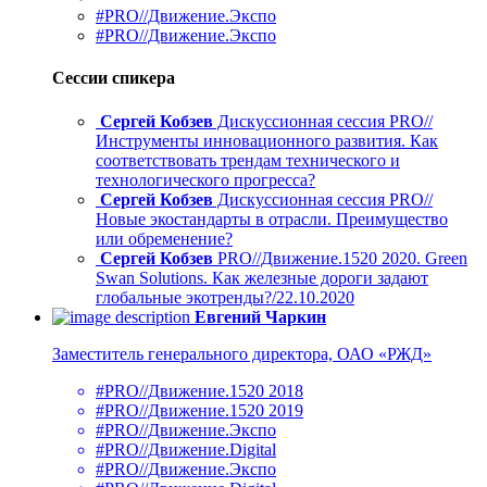
#PRO//Движение.Экспо
#PRO//Движение.Экспо
Сессии спикера
Сергей Кобзев
Дискуссионная сессия PRO//
Инструменты инновационного развития. Как
соответствовать трендам технического и
технологического прогресса?
Сергей Кобзев
Дискуссионная сессия PRO//
Новые экостандарты в отрасли. Преимущество
или обременение?
Сергей Кобзев
PRO//Движение.1520 2020. Green
Swan Solutions. Как железные дороги задают
глобальные экотренды?/22.10.2020
Евгений Чаркин
Заместитель генерального директора, ОАО «РЖД»
#PRO//Движение.1520 2018
#PRO//Движение.1520 2019
#PRO//Движение.Экспо
#PRO//Движение.Digital
#PRO//Движение.Экспо