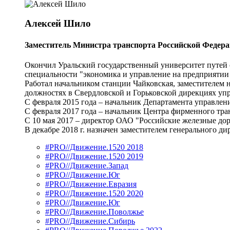
Алексей Шило
Заместитель Министра транспорта Российской Федер
Окончил Уральский государственный университет путей с
специальности "экономика и управление на предприятии
Работал начальником станции Чайковская, заместителем
должностях в Свердловской и Горьковской дирекциях уп
С февраля 2015 года – начальник Департамента управлен
С февраля 2017 года – начальник Центра фирменного тр
С 10 мая 2017 – директор ОАО "Российские железные до
В декабре 2018 г. назначен заместителем генерального
#PRO//Движение.1520 2018
#PRO//Движение.1520 2019
#PRO//Движение.Запад
#PRO//Движение.Юг
#PRO//Движение.Евразия
#PRO//Движение.1520 2020
#PRO//Движение.Юг
#PRO//Движение.Поволжье
#PRO//Движение.Сибирь