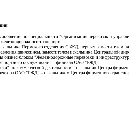
ации
ообщения по специальности "Организация перевозок и управлени
 железнодорожного транспорта".
 начальника Пермского отделения СвЖД, первым заместителем 
равления движением, заместителем начальника Центральной ди
ия бизнес-блоком "Железнодорожные перевозки и инфраструктур
анспортного обслуживания – филиала ОАО "РЖД".
роги" по коммерческой деятельности – начальник Центра фирме
 директора ОАО "РЖД" – начальником Центра фирменного трансп