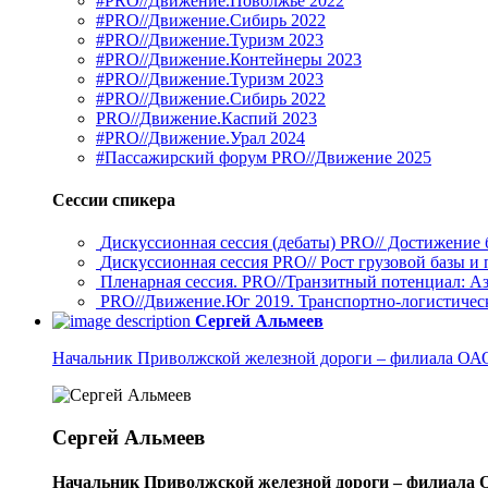
#PRO//Движение.Поволжье 2022
#PRO//Движение.Сибирь 2022
#PRO//Движение.Туризм 2023
#PRO//Движение.Контейнеры 2023
#PRO//Движение.Туризм 2023
#PRO//Движение.Сибирь 2022
PRO//Движение.Каспий 2023
#PRO//Движение.Урал 2024
#Пассажирский форум PRO//Движение 2025
Сессии спикера
Дискуссионная сессия (дебаты) PRO// Достижение 
Дискуссионная сессия PRO// Рост грузовой базы и 
Пленарная сессия. PRO//Транзитный потенциал: А
PRO//Движение.Юг 2019. Транспортно-логистичес
Сергей Альмеев
Начальник Приволжской железной дороги – филиала О
Сергей Альмеев
Начальник Приволжской железной дороги – филиала