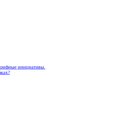
тарифные инициативы.
зках?