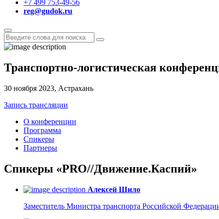
+7 499 753-49-56
reg@gudok.ru
Транспортно-логистическая конферен
30 ноября 2023, Астрахань
Запись трансляции
О конференции
Программа
Спикеры
Партнеры
Спикеры «PRO
//
Движение.Каспий»
Алексей Шило
Заместитель Министра транспорта Российской Федераци