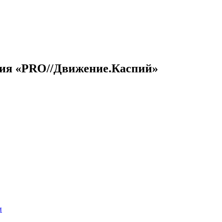
ция
«
PRO
//
Движение.Каспий
»
и