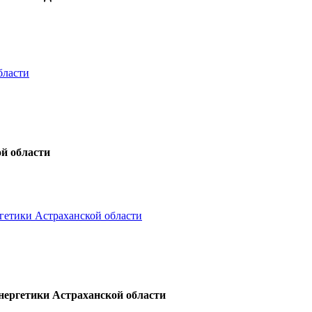
бласти
й области
гетики Астраханской области
нергетики Астраханской области