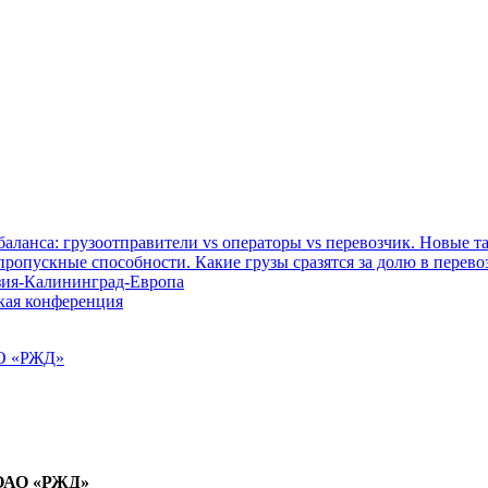
баланса: грузоотправители vs операторы vs перевозчик. Новые 
пропускные способности. Какие грузы сразятся за долю в перево
зия-Калининград-Европа
кая конференция
АО «РЖД»
 ОАО «РЖД»