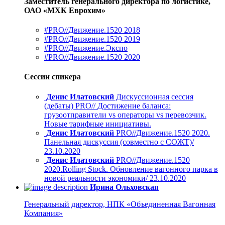
Заместитель генерального директора по логистике,
ОАО «МХК Еврохим»
#PRO//Движение.1520 2018
#PRO//Движение.1520 2019
#PRO//Движение.Экспо
#PRO//Движение.1520 2020
Сессии спикера
Денис Илатовский
Дискуссионная сессия
(дебаты) PRO// Достижение баланса:
грузоотправители vs операторы vs перевозчик.
Новые тарифные инициативы.
Денис Илатовский
PRO//Движение.1520 2020.
Панельная дискуссия (совместно с СОЖТ)/
23.10.2020
Денис Илатовский
PRO//Движение.1520
2020.Rolling Stock. Обновление вагонного парка в
новой реальности экономики/ 23.10.2020
Ирина Ольховская
Генеральный директор, НПК «Объединенная Вагонная
Компания»