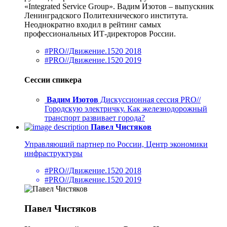
«Integrated Service Group». Вадим Изотов – выпускник
Ленинградского Политехнического института.
Неоднократно входил в рейтинг самых
профессиональных ИТ-директоров России.
#PRO//Движение.1520 2018
#PRO//Движение.1520 2019
Сессии спикера
Вадим Изотов
Дискуссионная сессия PRO//
Городскую электричку. Как железнодорожный
транспорт развивает города?
Павел Чистяков
Управляющий партнер по России, Центр экономики
инфраструктуры
#PRO//Движение.1520 2018
#PRO//Движение.1520 2019
Павел Чистяков