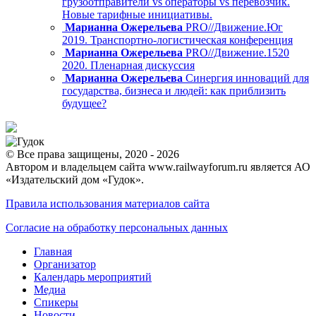
грузоотправители vs операторы vs перевозчик.
Новые тарифные инициативы.
Марианна Ожерельева
PRO//Движение.Юг
2019. Транспортно-логистическая конференция
Марианна Ожерельева
PRO//Движение.1520
2020. Пленарная дискуссия
Марианна Ожерельева
Синергия инноваций для
государства, бизнеса и людей: как приблизить
будущее?
© Все права защищены, 2020 - 2026
Автором и владельцем сайта www.railwayforum.ru является АО
«Издательский дом «Гудок».
Правила использования материалов сайта
Согласие на обработку персональных данных
Главная
Организатор
Календарь мероприятий
Медиа
Спикеры
Новости