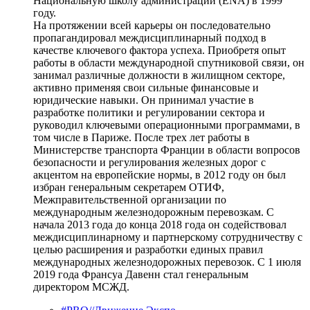
Национальную школу администрации (ENA) в 1999
году.
На протяжении всей карьеры он последовательно
пропагандировал междисциплинарный подход в
качестве ключевого фактора успеха. Приобретя опыт
работы в области международной спутниковой связи, он
занимал различные должности в жилищном секторе,
активно применяя свои сильные финансовые и
юридические навыки. Он принимал участие в
разработке политики и регулировании сектора и
руководил ключевыми операционными программами, в
том числе в Париже. После трех лет работы в
Министерстве транспорта Франции в области вопросов
безопасности и регулирования железных дорог с
акцентом на европейские нормы, в 2012 году он был
избран генеральным секретарем ОТИФ,
Межправительственной организации по
международным железнодорожным перевозкам. С
начала 2013 года до конца 2018 года он содействовал
междисциплинарному и партнерскому сотрудничеству с
целью расширения и разработки единых правил
международных железнодорожных перевозок. С 1 июля
2019 года Франсуа Давенн стал генеральным
директором МСЖД.