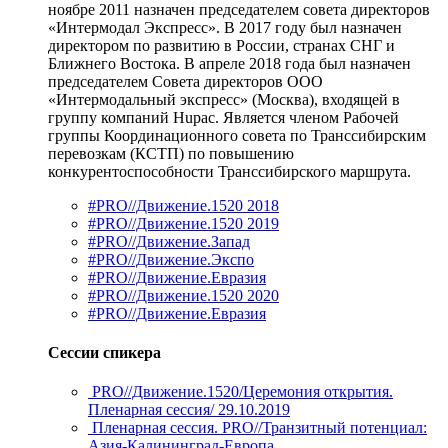
ноябре 2011 назначен председателем совета директоров
«Интермодал Экспресс». В 2017 году был назначен
директором по развитию в России, странах СНГ и
Ближнего Востока. В апреле 2018 года был назначен
председателем Совета директоров ООО
«Интермодальный экспресс» (Москва), входящей в
группу компаний Hupac. Является членом Рабочей
группы Координационного совета по Транссибирским
перевозкам (КСТП) по повышению
конкурентоспособности Транссибирского маршрута.
#PRO//Движение.1520 2018
#PRO//Движение.1520 2019
#PRO//Движение.Запад
#PRO//Движение.Экспо
#PRO//Движение.Евразия
#PRO//Движение.1520 2020
#PRO//Движение.Евразия
Сессии спикера
PRO//Движение.1520/Церемония открытия.
Пленарная сессия/ 29.10.2019
Пленарная сессия. PRO//Транзитный потенциал:
Азия-Калининград-Европа