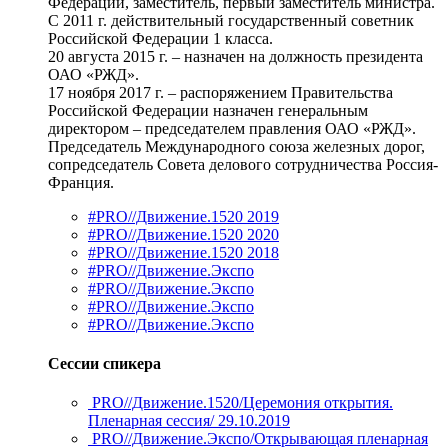
Федерации, заместитель, первый заместитель министра.
С 2011 г. действительный государственный советник
Российской Федерации 1 класса.
20 августа 2015 г. – назначен на должность президента
ОАО «РЖД».
17 ноября 2017 г. – распоряжением Правительства
Российской Федерации назначен генеральным
директором – председателем правления ОАО «РЖД».
Председатель Международного союза железных дорог,
сопредседатель Совета делового сотрудничества Россия-
Франция.
#PRO//Движение.1520 2019
#PRO//Движение.1520 2020
#PRO//Движение.1520 2018
#PRO//Движение.Экспо
#PRO//Движение.Экспо
#PRO//Движение.Экспо
#PRO//Движение.Экспо
Сессии спикера
PRO//Движение.1520/Церемония открытия.
Пленарная сессия/ 29.10.2019
PRO//Движение.Экспо/Открывающая пленарная