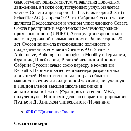
саморегулирующихся систем управления дорожным
движением, а также сопутствующих услуг. Является
членом Совета директоров ITT Inc. (с октября 2018 г.) и
Schaeffler AG (с апреля 2019 г.). Сабрина Суссон также
является Председателем и членом управляющего Совета
Союза предприятий европейской железнодорожной
промышленности (UNIFE), Ассоциации европейской
железнодорожной промышленности. За последние 20
лет Суссон занимала руководящие должности в
подразделениях компании Siemens AG: Siemens
Automotive, Building Technologies и Mobility в Германии,
Франции, Швейцарии, Великобритании и Японии.
Сабрина Суссон начала свою карьеру в компании
Renault в Париже в качестве инженера-разработчика
двигателей. Имеет степень магистра в области
машиностроения и авиационной техники, полученную
в Национальной высшей школе механики и
авиатехники в Пуатье (Франция), и степень MBA,
полученную в Институте делового администрирования
Пуатье и Дублинском университете (Ирландия).
#PRO//Движение.Экспо
Сессии спикера