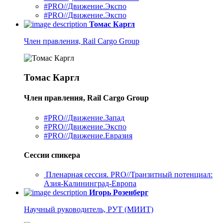
#PRO//Движение.Экспо
#PRO//Движение.Экспо
Томас Каргл
Член правления, Rail Cargo Group
Томас Каргл
Член правления, Rail Cargo Group
#PRO//Движение.Запад
#PRO//Движение.Экспо
#PRO//Движение.Евразия
Сессии спикера
Пленарная сессия. PRO//Транзитный потенциал:
Азия-Калининград-Европа
Игорь Розенберг
Научный руководитель, РУТ (МИИТ)