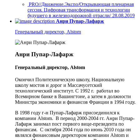
PRO//Движение.Экспо/Открывающая пленарная
сессия. Цифровая трансформация и технологии
будущего в железнодорожной отрасли/ 28.08.2019
Анри Пупар-Лафарж
Генеральный директор, Alstom
Анри Пупар-Лафарж
Генеральный директор, Alstom
Окончил Политехническую школу, Национальную
школу мостов и дорог и Массачусетский
технологический институт. С 1992 г. работал во
Всемирном банке в Вашингтоне, а затем в должности
Министра экономики и финансов Франции в 1994 году.
В 1998 году г-н Пупар-Лафарж присоединился к
компании Alstom. В период 2000-2004 гг. Анри Пупар-
Лафарж занимал пост первого вице-президента по
финансам. С октября 2004 года по июнь 2010 года он
являлся финансовым директором компании Alstom и