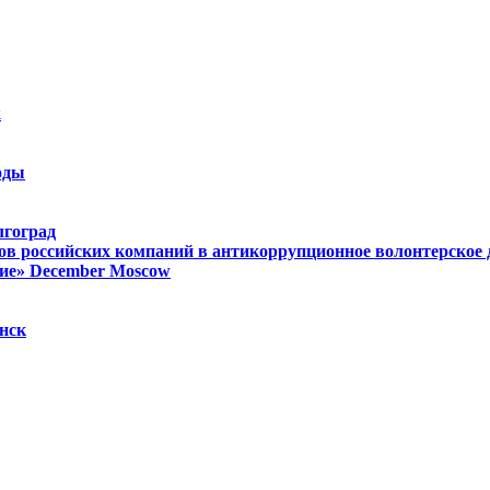
k
оды
лгоград
ов российских компаний в антикоррупционное волонтерское
ие»
December
Moscow
нск