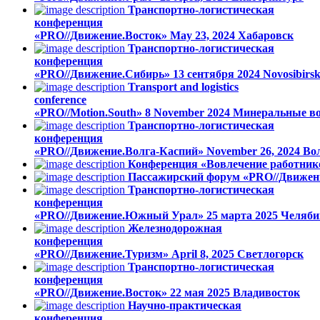
Транспортно-логистическая
конференция
«PRO//Движение.Восток»
May 23, 2024
Хабаровск
Транспортно-логистическая
конференция
«PRO//Движение.Сибирь»
13 сентября 2024
Novosibirs
Transport and logistics
conference
«PRO//Motion.South»
8 November 2024
Минеральные в
Транспортно-логистическая
конференция
«PRO//Движение.Волга-Каспий»
November 26, 2024
Во
Конференция «Вовлечение работник
Пассажирский форум «PRO//Движен
Транспортно-логистическая
конференция
«PRO//Движение.Южный Урал»
25 марта 2025
Челяби
Железнодорожная
конференция
«PRO//Движение.Туризм»
April 8, 2025
Светлогорск
Транспортно-логистическая
конференция
«PRO//Движение.Восток»
22 мая 2025
Владивосток
Научно-практическая
конференция