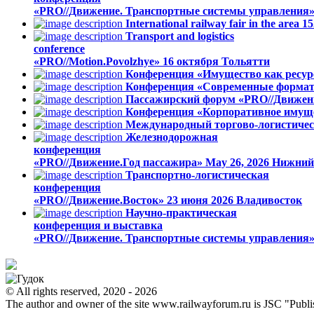
«PRO//Движение. Транспортные системы управления
International railway fair in the area
Transport and logistics
conference
«PRO//Motion.Povolzhye»
16 октября
Тольятти
Конференция «Имущество как ресурс
Конференция «Современные формат
Пассажирский форум «PRO//Движен
Конференция «Корпоративное имуще
Международный торгово-логистичес
Железнодорожная
конференция
«PRO//Движение.Год пассажира»
May 26, 2026
Нижний
Транспортно-логистическая
конференция
«PRO//Движение.Восток»
23 июня 2026
Владивосток
Научно-практическая
конференция и выставка
«PRO//Движение. Транспортные системы управления
© All rights reserved, 2020 - 2026
The author and owner of the site www.railwayforum.ru is JSC "Publ