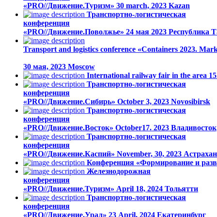
«PRO//Движение.Туризм»
30 march, 2023
Kazan
Транспортно-логистическая
конференция
«PRO//Движение.Поволжье»
24 мая 2023
Республика Т
Transport and logistics conference «Containers 2023. Mark
30 мая, 2023
Moscow
International railway fair in the area
Транспортно-логистическая
конференция
«PRO//Движение.Сибирь»
October 3, 2023
Novosibirsk
Транспортно-логистическая
конференция
«PRO//Движение.Восток»
October17. 2023
Владивосток
Транспортно-логистическая
конференция
«PRO//Движение.Каспий»
November, 30, 2023
Астрахан
Конференция «Формирование и разв
Железнодорожная
конференция
«PRO//Движение.Туризм»
April 18, 2024
Тольятти
Транспортно-логистическая
конференция
«PRO//Движение.Урал»
23 April, 2024
Екатеринбург