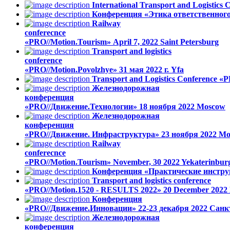
International Transport and Logistics
Конференция «Этика ответственног
Railway
conferecnce
«PRO//Motion.Tourism»
April 7, 2022
Saint Petersburg
Transport and logistics
conference
«PRO//Motion.Povolzhye»
31 мая 2022 г.
Yfa
Transport and Logistics Conference «P
Железнодорожная
конференция
«PRO//Движение.Технологии»
18 ноября 2022
Moscow
Железнодорожная
конференция
«PRO//Движение. Инфраструктура»
23 ноября 2022
Mo
Railway
conferecnce
«PRO//Motion.Tourism»
November, 30 2022
Yekaterinbur
Конференция «Практические инстру
Transport and logistics conference
«PRO//Motion.1520 - RESULTS 2022»
20 December 2022
Конференция
«PRO//Движение.Инновации»
22-23 декабря 2022
Санк
Железнодорожная
конференция