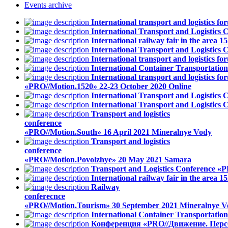
Events
archive
International transport and logistics
International Transport and Logistics
International railway fair in the area
International Transport and Logistic
International transport and logistics
International Container Transportati
International transport and logistics fo
«PRO//Motion.1520»
22-23 October 2020
Online
International Transport and Logistics
International Transport and Logistics
Transport and logistics
conference
«PRO//Motion.South»
16 April 2021
Mineralnye Vody
Transport and logistics
conference
«PRO//Motion.Povolzhye»
20 May 2021
Samara
Transport and Logistics Conference «P
International railway fair in the area
Railway
conferecnce
«PRO//Motion.Tourism»
30 September 2021
Mineralnye V
International Container Transportati
Конференция «PRO//Движение. Перс