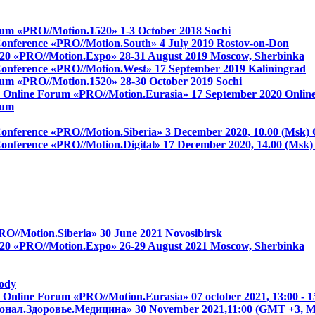
 forum «PRO//Motion.1520»
1-3 October 2018
Sochi
 Conference «PRO//Motion.South»
4 July 2019
Rostov-on-Don
 1520 «PRO//Motion.Expo»
28-31 August 2019
Moscow, Sherbinka
s Conference «PRO//Motion.West»
17 September 2019
Kaliningrad
 forum «PRO//Motion.1520»
28-30 October 2019
Sochi
on Online Forum «PRO//Motion.Eurasia»
17 September 2020
Onlin
rum
 Conference «PRO//Motion.Siberia»
3 December 2020, 10.00 (Msk)
 Conference «PRO//Motion.Digital»
17 December 2020, 14.00 (Msk
RO//Motion.Siberia»
30 June 2021
Novosibirsk
 1520 «PRO//Motion.Expo»
26-29 August 2021
Moscow, Sherbinka
ody
on Online Forum «PRO//Motion.Eurasia»
07 october 2021, 13:00 
онал.Здоровье.Медицина»
30 November 2021,11:00 (GMT +3,