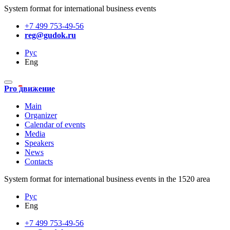
System format for international business events
+7 499 753-49-56
reg@gudok.ru
Рус
Eng
Pro движение
Main
Organizer
Calendar of events
Media
Speakers
News
Contacts
System format for international business events in the 1520 area
Рус
Eng
+7 499 753-49-56