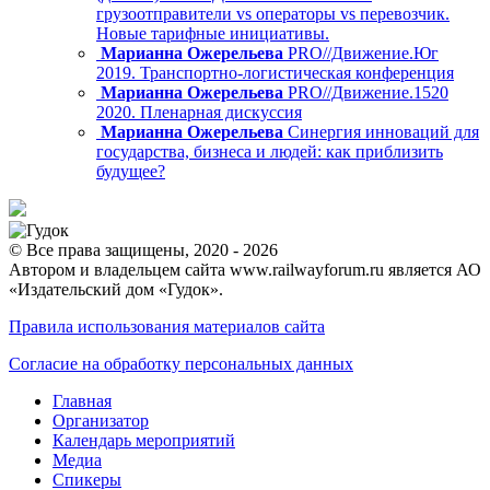
грузоотправители vs операторы vs перевозчик.
Новые тарифные инициативы.
Марианна Ожерельева
PRO//Движение.Юг
2019. Транспортно-логистическая конференция
Марианна Ожерельева
PRO//Движение.1520
2020. Пленарная дискуссия
Марианна Ожерельева
Синергия инноваций для
государства, бизнеса и людей: как приблизить
будущее?
© Все права защищены, 2020 - 2026
Автором и владельцем сайта www.railwayforum.ru является АО
«Издательский дом «Гудок».
Правила использования материалов сайта
Согласие на обработку персональных данных
Главная
Организатор
Календарь мероприятий
Медиа
Спикеры