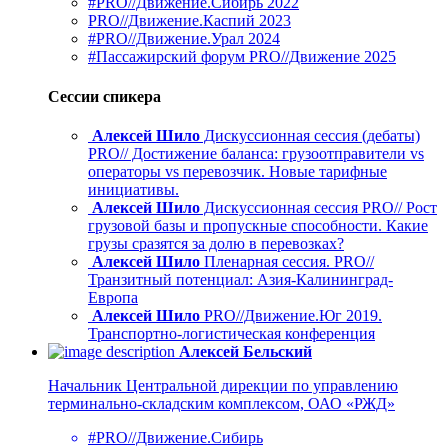
#PRO//Движение.Сибирь 2022
PRO//Движение.Каспий 2023
#PRO//Движение.Урал 2024
#Пассажирский форум PRO//Движение 2025
Сессии спикера
Алексей Шило
Дискуссионная сессия (дебаты)
PRO// Достижение баланса: грузоотправители vs
операторы vs перевозчик. Новые тарифные
инициативы.
Алексей Шило
Дискуссионная сессия PRO// Рост
грузовой базы и пропускные способности. Какие
грузы сразятся за долю в перевозках?
Алексей Шило
Пленарная сессия. PRO//
Транзитный потенциал: Азия-Калининград-
Европа
Алексей Шило
PRO//Движение.Юг 2019.
Транспортно-логистическая конференция
Алексей Бельский
Начальник Центральной дирекции по управлению
терминально-складским комплексом, ОАО «РЖД»
#PRO//Движение.Сибирь