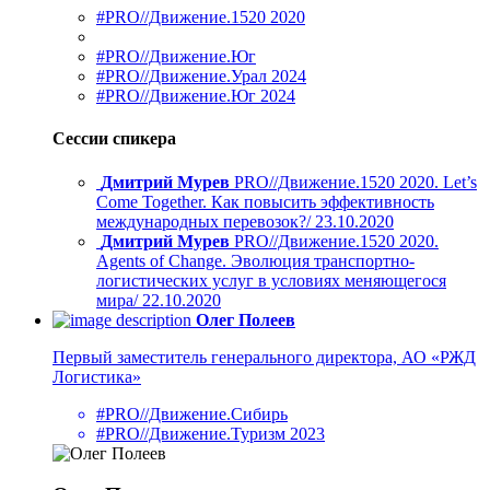
#PRO//Движение.1520 2020
#PRO//Движение.Юг
#PRO//Движение.Урал 2024
#PRO//Движение.Юг 2024
Сессии спикера
Дмитрий Мурев
PRO//Движение.1520 2020. Let’s
Come Together. Как повысить эффективность
международных перевозок?/ 23.10.2020
Дмитрий Мурев
PRO//Движение.1520 2020.
Agents of Change. Эволюция транспортно-
логистических услуг в условиях меняющегося
мира/ 22.10.2020
Олег Полеев
Первый заместитель генерального директора, АО «РЖД
Логистика»
#PRO//Движение.Сибирь
#PRO//Движение.Туризм 2023