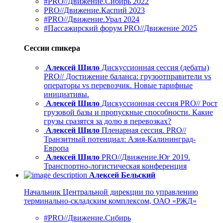
#PRO//Движение.Сибирь 2022
PRO//Движение.Каспий 2023
#PRO//Движение.Урал 2024
#Пассажирский форум PRO//Движение 2025
Сессии спикера
Алексей Шило
Дискуссионная сессия (дебаты)
PRO// Достижение баланса: грузоотправители vs
операторы vs перевозчик. Новые тарифные
инициативы.
Алексей Шило
Дискуссионная сессия PRO// Рост
грузовой базы и пропускные способности. Какие
грузы сразятся за долю в перевозках?
Алексей Шило
Пленарная сессия. PRO//
Транзитный потенциал: Азия-Калининград-
Европа
Алексей Шило
PRO//Движение.Юг 2019.
Транспортно-логистическая конференция
Алексей Бельский
Начальник Центральной дирекции по управлению
терминально-складским комплексом, ОАО «РЖД»
#PRO//Движение.Сибирь