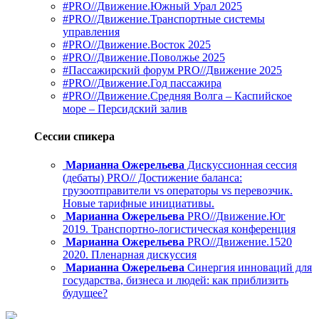
#PRO//Движение.Южный Урал 2025
#PRO//Движение.Транспортные системы
управления
#PRO//Движение.Восток 2025
#PRO//Движение.Поволжье 2025
#Пассажирский форум PRO//Движение 2025
#PRO//Движение.Год пассажира
#PRO//Движение.Средняя Волга – Каспийское
море – Персидский залив
Сессии спикера
Марианна Ожерельева
Дискуссионная сессия
(дебаты) PRO// Достижение баланса:
грузоотправители vs операторы vs перевозчик.
Новые тарифные инициативы.
Марианна Ожерельева
PRO//Движение.Юг
2019. Транспортно-логистическая конференция
Марианна Ожерельева
PRO//Движение.1520
2020. Пленарная дискуссия
Марианна Ожерельева
Синергия инноваций для
государства, бизнеса и людей: как приблизить
будущее?