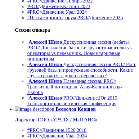
#PRO//Движение.Сибирь 2022
PRO//Движение.Каспий 2023
#PRO//Движение.Урал 2024
#Пассажирский форум PRO//Движение 2025
Сессии спикера
Алексей Шило
Дискуссионная сессия (дебаты)
PRO// Достижение баланса: грузоотправители vs
операторы vs перевозчик. Новые тарифные
инициативы.
Алексей Шило
Дискуссионная сессия PRO// Рост
грузовой базы и пропускные способности. Какие
грузы сразятся за долю в перевозках?
Алексей Шило
Пленарная сессия. PRO//
Транзитный потенциал: Азия-Калининград-
Европа
Алексей Шило
PRO//Движение.Юг 2019.
Транспортно-логистическая конференция
Всеволод Ковшов
Директор, ООО «УРАЛХИМ-ТРАНС»
#PRO//Движение.1520 2018
#PRO//Движение.Урал 2024