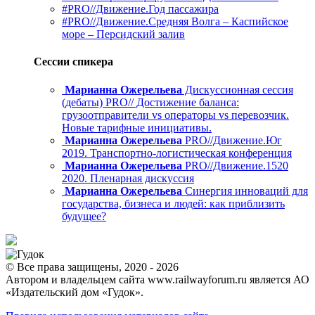
#PRO//Движение.Год пассажира
#PRO//Движение.Средняя Волга – Каспийское
море – Персидский залив
Сессии спикера
Марианна Ожерельева
Дискуссионная сессия
(дебаты) PRO// Достижение баланса:
грузоотправители vs операторы vs перевозчик.
Новые тарифные инициативы.
Марианна Ожерельева
PRO//Движение.Юг
2019. Транспортно-логистическая конференция
Марианна Ожерельева
PRO//Движение.1520
2020. Пленарная дискуссия
Марианна Ожерельева
Синергия инноваций для
государства, бизнеса и людей: как приблизить
будущее?
© Все права защищены, 2020 - 2026
Автором и владельцем сайта www.railwayforum.ru является АО
«Издательский дом «Гудок».